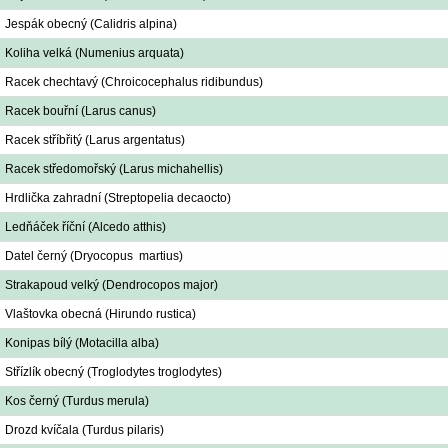
Jespák obecný (Calidris alpina)
Koliha velká (Numenius arquata)
Racek chechtavý (Chroicocephalus ridibundus)
Racek bouřní (Larus canus)
Racek stříbřitý (Larus argentatus)
Racek středomořský (Larus michahellis)
Hrdlička zahradní (Streptopelia decaocto)
Ledňáček říční (Alcedo atthis)
Datel černý (Dryocopus martius)
Strakapoud velký (Dendrocopos major)
Vlaštovka obecná (Hirundo rustica)
Konipas bílý (Motacilla alba)
Střízlík obecný (Troglodytes troglodytes)
Kos černý (Turdus merula)
Drozd kvíčala (Turdus pilaris)