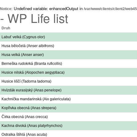
: Undefined variable: enhancedOutput in
Notice
/var/www/clients/client2/web4
- WP Life list
Druh
Labuť velká (Cygnus olor)
Husa běločelá (Anser albifrons)
Husa velká (Anser anser)
Berneška rudokrká (Branta ruficollis)
Husice nilská (Alopochen aegyptiaca)
Husice liščí (Tadorna tadorna)
Hvízdák eurasijský (Anas penelope)
Kachnička mandarinská (Aix galericulata)
Kopřivka obecná (Anas strepera)
Čírka obecná (Anas crecca)
Kachna divoká (Anas platyrhynchos)
Ostralka štíhlá (Anas acuta)