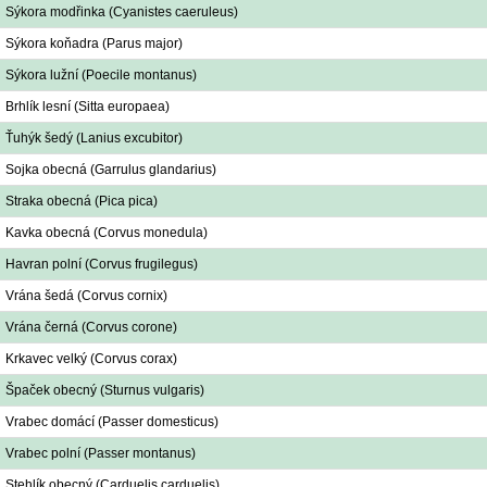
Sýkora modřinka (Cyanistes caeruleus)
Sýkora koňadra (Parus major)
Sýkora lužní (Poecile montanus)
Brhlík lesní (Sitta europaea)
Ťuhýk šedý (Lanius excubitor)
Sojka obecná (Garrulus glandarius)
Straka obecná (Pica pica)
Kavka obecná (Corvus monedula)
Havran polní (Corvus frugilegus)
Vrána šedá (Corvus cornix)
Vrána černá (Corvus corone)
Krkavec velký (Corvus corax)
Špaček obecný (Sturnus vulgaris)
Vrabec domácí (Passer domesticus)
Vrabec polní (Passer montanus)
Stehlík obecný (Carduelis carduelis)