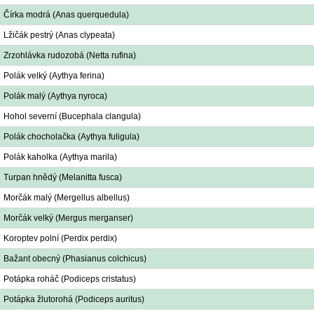
Čírka modrá (Anas querquedula)
Lžičák pestrý (Anas clypeata)
Zrzohlávka rudozobá (Netta rufina)
Polák velký (Aythya ferina)
Polák malý (Aythya nyroca)
Hohol severní (Bucephala clangula)
Polák chocholačka (Aythya fuligula)
Polák kaholka (Aythya marila)
Turpan hnědý (Melanitta fusca)
Morčák malý (Mergellus albellus)
Morčák velký (Mergus merganser)
Koroptev polní (Perdix perdix)
Bažant obecný (Phasianus colchicus)
Potápka roháč (Podiceps cristatus)
Potápka žlutorohá (Podiceps auritus)