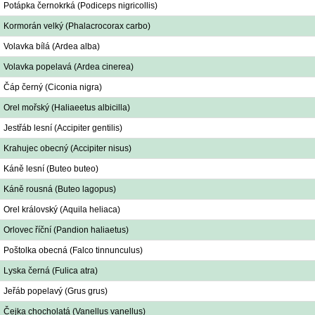
Potápka černokrká (Podiceps nigricollis)
Kormorán velký (Phalacrocorax carbo)
Volavka bílá (Ardea alba)
Volavka popelavá (Ardea cinerea)
Čáp černý (Ciconia nigra)
Orel mořský (Haliaeetus albicilla)
Jestřáb lesní (Accipiter gentilis)
Krahujec obecný (Accipiter nisus)
Káně lesní (Buteo buteo)
Káně rousná (Buteo lagopus)
Orel královský (Aquila heliaca)
Orlovec říční (Pandion haliaetus)
Poštolka obecná (Falco tinnunculus)
Lyska černá (Fulica atra)
Jeřáb popelavý (Grus grus)
Čejka chocholatá (Vanellus vanellus)