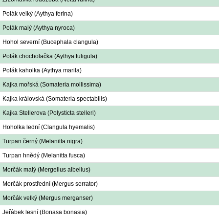
Polák velký (Aythya ferina)
Polák malý (Aythya nyroca)
Hohol severní (Bucephala clangula)
Polák chocholačka (Aythya fuligula)
Polák kaholka (Aythya marila)
Kajka mořská (Somateria mollissima)
Kajka královská (Somateria spectabilis)
Kajka Stellerova (Polysticta stelleri)
Hoholka lední (Clangula hyemalis)
Turpan černý (Melanitta nigra)
Turpan hnědý (Melanitta fusca)
Morčák malý (Mergellus albellus)
Morčák prostřední (Mergus serrator)
Morčák velký (Mergus merganser)
Jeřábek lesní (Bonasa bonasia)