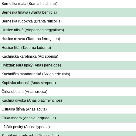
Berneška malá (Branta hutchinsii)
Berneška tmavá (Branta bernicla)
Berneška rudokrká (Branta ruficollis)
Husice nilská (Alopochen aegyptiaca)
Husice rezavá (Tadorna ferruginea)
Husice liščí (Tadorna tadorna)
Kachnička karolinská (Aix sponsa)
Hvízdák eurasijský (Anas penelope)
Kachnička mandarinská (Aix galericulata)
Kopřivka obecná (Anas strepera)
Čírka obecná (Anas crecca)
Kachna divoká (Anas platyrhynchos)
Ostralka štíhlá (Anas acuta)
Čírka modrá (Anas querquedula)
Lžičák pestrý (Anas clypeata)
Zrzohlávka rudozobá (Netta rufina)