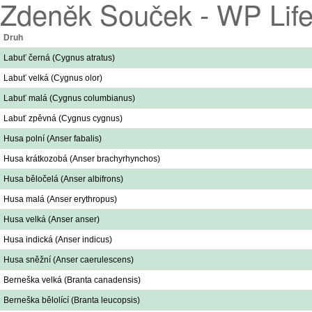
Zdeněk Souček - WP Life 
Druh
Labuť černá (Cygnus atratus)
Labuť velká (Cygnus olor)
Labuť malá (Cygnus columbianus)
Labuť zpěvná (Cygnus cygnus)
Husa polní (Anser fabalis)
Husa krátkozobá (Anser brachyrhynchos)
Husa běločelá (Anser albifrons)
Husa malá (Anser erythropus)
Husa velká (Anser anser)
Husa indická (Anser indicus)
Husa sněžní (Anser caerulescens)
Berneška velká (Branta canadensis)
Berneška bělolící (Branta leucopsis)