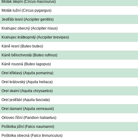
Moták stepní (Circus macrourus)
Moták lužní (Circus pygargus)
Jestřáb lesní (Accipiter gentilis)
Krahujec obecný (Accipiter nisus)
Krahujec krátkoprstý (Accipiter brevipes)
Káně lesní (Buteo buteo)
Káně bělochvostá (Buteo rufinus)
Káně rousná (Buteo lagopus)
Orel křiklavý (Aquila pomarina)
Orel královský (Aquila heliaca)
Orel skalní (Aquila chrysaetos)
Orel jestřábí (Aquila fasciata)
Orel damaní (Aquila verreauxii)
Orlovec říční (Pandion haliaetus)
Poštolka jižní (Falco naumanni)
Poštolka obecná (Falco tinnunculus)