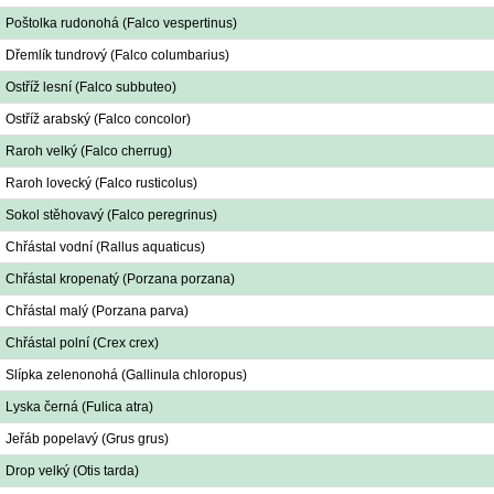
Poštolka rudonohá (Falco vespertinus)
Dřemlík tundrový (Falco columbarius)
Ostříž lesní (Falco subbuteo)
Ostříž arabský (Falco concolor)
Raroh velký (Falco cherrug)
Raroh lovecký (Falco rusticolus)
Sokol stěhovavý (Falco peregrinus)
Chřástal vodní (Rallus aquaticus)
Chřástal kropenatý (Porzana porzana)
Chřástal malý (Porzana parva)
Chřástal polní (Crex crex)
Slípka zelenonohá (Gallinula chloropus)
Lyska černá (Fulica atra)
Jeřáb popelavý (Grus grus)
Drop velký (Otis tarda)