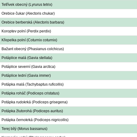
Tetřívek obecný (Lyrurus tetrix)
Orebice čukar (Alectoris chukar)
Orebice berberská (Alectoris barbara)
Koroptev polní (Perdix perdix)
Křepelka polní (Coturnix coturnix)
Bažant obecný (Phasianus colchicus)
Potáplice malá (Gavia stellata)
Potáplice severní (Gavia arctica)
Potáplice lední (Gavia immer)
Potápka malá (Tachybaptus ruficollis)
Potápka roháč (Podiceps cristatus)
Potápka rudokrká (Podiceps grisegena)
Potápka žlutorohá (Podiceps auritus)
Potápka černokrká (Podiceps nigricollis)
Terej bílý (Morus bassanus)