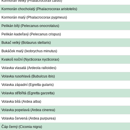
Kormorán velký (Phalacrocorax carbo)
Kormorán chocholatý (Phalacrocorax aristotelis)
Kormorán malý (Phalacrocorax pygmeus)
Pelikán bílý (Pelecanus onocrotalus)
Pelikán kadeřavý (Pelecanus crispus)
Bukač velký (Botaurus stellaris)
Bukáček malý (Ixobrychus minutus)
Kvakoš noční (Nycticorax nycticorax)
Volavka vlasatá (Ardeola ralloides)
Volavka rusohlavá (Bubulcus ibis)
Volavka západní (Egretta gularis)
Volavka stříbřitá (Egretta garzetta)
Volavka bílá (Ardea alba)
Volavka popelavá (Ardea cinerea)
Volavka červená (Ardea purpurea)
Čáp černý (Ciconia nigra)