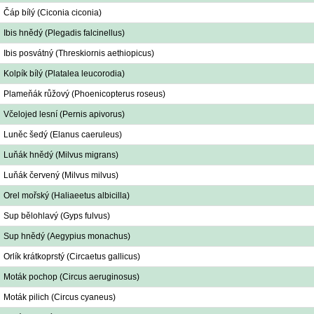
Čáp bílý (Ciconia ciconia)
Ibis hnědý (Plegadis falcinellus)
Ibis posvátný (Threskiornis aethiopicus)
Kolpík bílý (Platalea leucorodia)
Plameňák růžový (Phoenicopterus roseus)
Včelojed lesní (Pernis apivorus)
Luněc šedý (Elanus caeruleus)
Luňák hnědý (Milvus migrans)
Luňák červený (Milvus milvus)
Orel mořský (Haliaeetus albicilla)
Sup bělohlavý (Gyps fulvus)
Sup hnědý (Aegypius monachus)
Orlík krátkoprstý (Circaetus gallicus)
Moták pochop (Circus aeruginosus)
Moták pilich (Circus cyaneus)