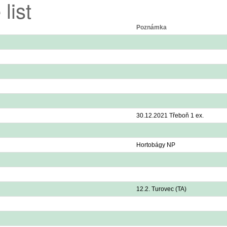
list
Poznámka
30.12.2021 Třeboň 1 ex.
Hortobágy NP
12.2. Turovec (TA)