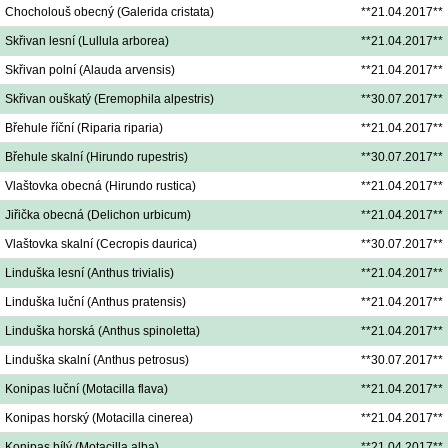
Chocholouš obecný (Galerida cristata)
**21.04.2017**
Skřivan lesní (Lullula arborea)
**21.04.2017**
Skřivan polní (Alauda arvensis)
**21.04.2017**
Skřivan ouškatý (Eremophila alpestris)
**30.07.2017**
Břehule říční (Riparia riparia)
**21.04.2017**
Břehule skalní (Hirundo rupestris)
**30.07.2017**
Vlaštovka obecná (Hirundo rustica)
**21.04.2017**
Jiřička obecná (Delichon urbicum)
**21.04.2017**
Vlaštovka skalní (Cecropis daurica)
**30.07.2017**
Linduška lesní (Anthus trivialis)
**21.04.2017**
Linduška luční (Anthus pratensis)
**21.04.2017**
Linduška horská (Anthus spinoletta)
**21.04.2017**
Linduška skalní (Anthus petrosus)
**30.07.2017**
Konipas luční (Motacilla flava)
**21.04.2017**
Konipas horský (Motacilla cinerea)
**21.04.2017**
Konipas bílý (Motacilla alba)
**21.04.2017**