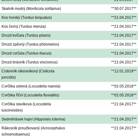
Skalník modrý (Monticola solitarius)
**30.07.2017**
Kos horský (Turdus torquatus)
**21.04.2017**
Kos černý (Turdus merula)
**21.04.2017**
Drozd kvíčala (Turdus pilaris)
**21.04.2017**
Drozd zpěvný (Turdus philomelos)
**21.04.2017**
Drozd cvrčala (Turdus iliacus)
**21.04.2017**
Drozd brávník (Turdus viscivorus)
**21.04.2017**
Cistovník rákosníkový (Cisticola
**12.01.2019**
juncidis)
Cvrčilka zelená (Locustella naevia)
**02.05.2018**
Cvrčilka říční (Locustella fluviatilis)
**02.05.2018**
Cvrčilka slavíková (Locustella
**21.04.2017**
luscinioides)
Sedmihlásek hajní (Hippolais icterina)
**21.04.2017**
Rákosník proužkovaný (Acrocephalus
**21.04.2017**
schoenobaenus)