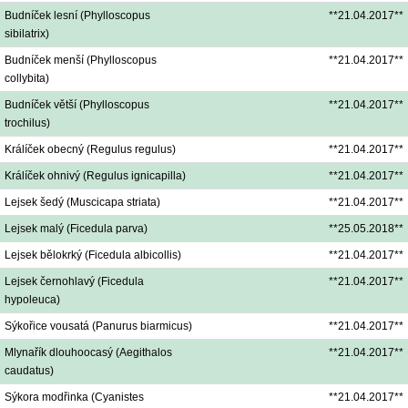
Budníček lesní (Phylloscopus
**21.04.2017**
sibilatrix)
Budníček menší (Phylloscopus
**21.04.2017**
collybita)
Budníček větší (Phylloscopus
**21.04.2017**
trochilus)
Králíček obecný (Regulus regulus)
**21.04.2017**
Králíček ohnivý (Regulus ignicapilla)
**21.04.2017**
Lejsek šedý (Muscicapa striata)
**21.04.2017**
Lejsek malý (Ficedula parva)
**25.05.2018**
Lejsek bělokrký (Ficedula albicollis)
**21.04.2017**
Lejsek černohlavý (Ficedula
**21.04.2017**
hypoleuca)
Sýkořice vousatá (Panurus biarmicus)
**21.04.2017**
Mlynařík dlouhoocasý (Aegithalos
**21.04.2017**
caudatus)
Sýkora modřinka (Cyanistes
**21.04.2017**