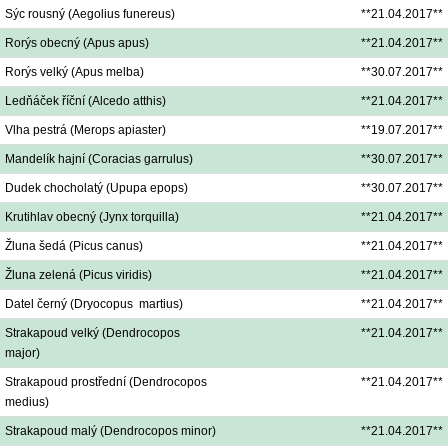
Sýc rousný (Aegolius funereus)
**21.04.2017**
Rorýs obecný (Apus apus)
**21.04.2017**
Rorýs velký (Apus melba)
**30.07.2017**
Ledňáček říční (Alcedo atthis)
**21.04.2017**
Vlha pestrá (Merops apiaster)
**19.07.2017**
Mandelík hajní (Coracias garrulus)
**30.07.2017**
Dudek chocholatý (Upupa epops)
**30.07.2017**
Krutihlav obecný (Jynx torquilla)
**21.04.2017**
Žluna šedá (Picus canus)
**21.04.2017**
Žluna zelená (Picus viridis)
**21.04.2017**
Datel černý (Dryocopus martius)
**21.04.2017**
Strakapoud velký (Dendrocopos
**21.04.2017**
major)
Strakapoud prostřední (Dendrocopos
**21.04.2017**
medius)
Strakapoud malý (Dendrocopos minor)
**21.04.2017**