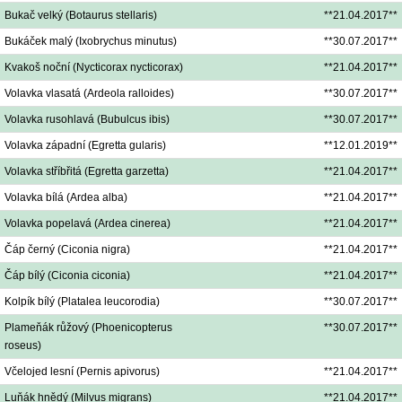
Bukač velký (Botaurus stellaris)
**21.04.2017**
Bukáček malý (Ixobrychus minutus)
**30.07.2017**
Kvakoš noční (Nycticorax nycticorax)
**21.04.2017**
Volavka vlasatá (Ardeola ralloides)
**30.07.2017**
Volavka rusohlavá (Bubulcus ibis)
**30.07.2017**
Volavka západní (Egretta gularis)
**12.01.2019**
Volavka stříbřitá (Egretta garzetta)
**21.04.2017**
Volavka bílá (Ardea alba)
**21.04.2017**
Volavka popelavá (Ardea cinerea)
**21.04.2017**
Čáp černý (Ciconia nigra)
**21.04.2017**
Čáp bílý (Ciconia ciconia)
**21.04.2017**
Kolpík bílý (Platalea leucorodia)
**30.07.2017**
Plameňák růžový (Phoenicopterus
**30.07.2017**
roseus)
Včelojed lesní (Pernis apivorus)
**21.04.2017**
Luňák hnědý (Milvus migrans)
**21.04.2017**