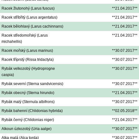
Racek žlutonohý (Larus fuscus)
**21.04.2017**
Racek stříbřitý (Larus argentatus)
**21.04.2017**
Racek bělohlavý (Larus cachinnans)
**21.04.2017**
Racek středomořský (Larus
**21.04.2017**
michahellis)
Racek mořský (Larus marinus)
**30.07.2017**
Racek tříprstý (Rissa tridactyla)
**30.07.2017**
Rybák velkozobý (Hydroprogne
**30.07.2017**
caspia)
Rybák severní (Sterna sandvicensis)
**30.07.2017**
Rybák obecný (Sterna hirundo)
**21.04.2017**
Rybák malý (Sternula albifrons)
**30.07.2017**
Rybák bahenní (Chlidonias hybrida)
**02.05.2018**
Rybák černý (Chlidonias niger)
**21.04.2017**
Alkoun úzkozobý (Uria aalge)
**30.07.2017**
Alka malá (Alca torda)
**30.07.2017**