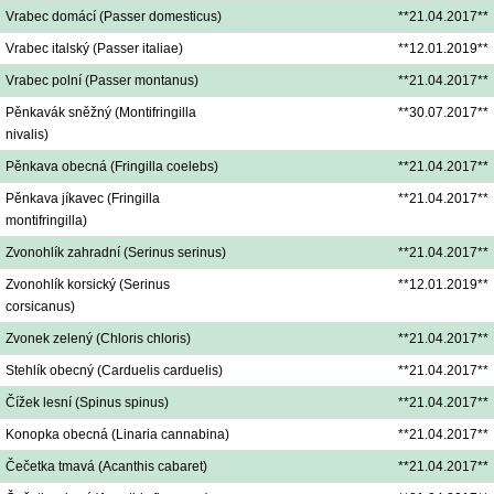
Vrabec domácí (Passer domesticus)
**21.04.2017**
Vrabec italský (Passer italiae)
**12.01.2019**
Vrabec polní (Passer montanus)
**21.04.2017**
Pěnkavák sněžný (Montifringilla
**30.07.2017**
nivalis)
Pěnkava obecná (Fringilla coelebs)
**21.04.2017**
Pěnkava jíkavec (Fringilla
**21.04.2017**
montifringilla)
Zvonohlík zahradní (Serinus serinus)
**21.04.2017**
Zvonohlík korsický (Serinus
**12.01.2019**
corsicanus)
Zvonek zelený (Chloris chloris)
**21.04.2017**
Stehlík obecný (Carduelis carduelis)
**21.04.2017**
Čížek lesní (Spinus spinus)
**21.04.2017**
Konopka obecná (Linaria cannabina)
**21.04.2017**
Čečetka tmavá (Acanthis cabaret)
**21.04.2017**