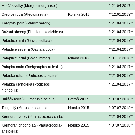
Morčák velký (Mergus merganser)
**21.04.2017**
Orebice rudá (Alectoris rufa)
Korsika 2018
**12.01.2019**
Koroptev polní (Perdix perdix)
**21.04.2017**
Bažant obecný (Phasianus colchicus)
**21.04.2017**
Potáplice malá (Gavia stellata)
**21.04.2017**
Potáplice severní (Gavia arctica)
**21.04.2017**
Potáplice lední (Gavia immer)
Milada 2018
**01.12.2018**
Potápka malá (Tachybaptus ruficollis)
**21.04.2017**
Potápka roháč (Podiceps cristatus)
**21.04.2017**
Potápka černokrká (Podiceps
**21.04.2017**
nigricollis)
Buřňák lední (Fulmarus glacialis)
Bretaň 2017
**07.07.2018**
Terej bílý (Morus bassanus)
Norsko 2015
**07.07.2018**
Kormorán velký (Phalacrocorax carbo)
**21.04.2017**
Kormorán chocholatý (Phalacrocorax
Norsko 2015
**07.07.2018**
aristotelis)