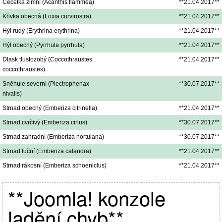
Čečetka zimní (Acanthis flammea)
**21.04.2017**
Křivka obecná (Loxia curvirostra)
**21.04.2017**
Hýl rudý (Erythrina erythrina)
**21.04.2017**
Hýl obecný (Pyrrhula pyrrhula)
**21.04.2017**
Dlask tlustozobý (Coccothraustes
**21.04.2017**
coccothraustes)
Sněhule severní (Plectrophenax
**30.07.2017**
nivalis)
Strnad obecný (Emberiza citrinella)
**21.04.2017**
Strnad cvrčivý (Emberiza cirlus)
**30.07.2017**
Strnad zahradní (Emberiza hortulana)
**30.07.2017**
Strnad luční (Emberiza calandra)
**21.04.2017**
Strnad rákosní (Emberiza schoeniclus)
**21.04.2017**
**Joomla! konzole
ladění chyb**