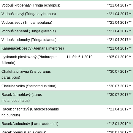
Vodouš kropenatý (Tringa ochropus)
**21.04.2017**
Vodouš tmavý (Tringa erythropus)
**21.04.2017**
Vodouš šedý (Tringa nebularia)
**21.04.2017**
Vodouš bahenní (Tringa glareola)
**21.04.2017**
Vodouš rudonohý (Tringa totanus)
**21.04.2017**
Kamenáček pestrý (Arenaria interpres)
**21.04.2017**
Lyskonoh ploskozobý (Phalaropus
Hlučín 5.1.2019
**05.01.2019**
fulicaria)
Chaluha příživná (Stercorarius
**30.07.2017**
parasiticus)
Chaluha velká (Stercorarius skua)
**30.07.2017**
Racek černohlavý (Larus
**30.07.2017**
melanocephalus)
Racek chechtavý (Chroicocephalus
**21.04.2017**
ridibundus)
Racek Audouinův (Larus audouinii)
**12.01.2019**
Racek bouřní (Larus canus)
**30.07.2017**