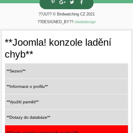
??JU?? © Birdwatching CZ 2021
??DESIGNED_BY??
olwebdesign
**Joomla! konzole ladění
chyb**
**Sezení**
**Informace o profilu**
**Využití paměti**
**Dotazy do databáze**
**Chyby analýzy jazykových souborů**