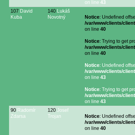
on line
43
107
David
140
Lukáš
Kuba
Novotný
Notice
: Undefined offse
/var/www/clients/cli
on line
40
Notice
: Trying to get p
/var/www/clients/cli
on line
40
Notice
: Undefined offse
/var/www/clients/cli
on line
43
Notice
: Trying to get p
/var/www/clients/cli
on line
43
90
Radomír
120
Josef
Zdarsa
Trojan
Notice
: Undefined offse
/var/www/clients/cli
on line
40