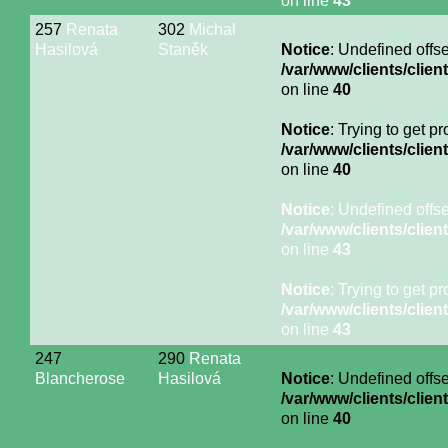
on line
43
257
Renata
302
Michal
Hasilová
Staněk
Notice
: Undefined offse
/var/www/clients/cli
on line
40
Notice
: Trying to get p
/var/www/clients/cli
on line
40
Notice
: Undefined offse
/var/www/clients/cli
on line
43
Notice
: Trying to get p
/var/www/clients/cli
on line
43
247
290
Renata
Blancherose
Hasilová
Notice
: Undefined offse
/var/www/clients/cli
on line
40