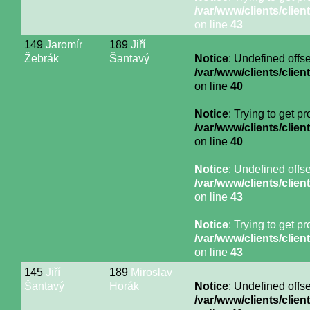
/var/www/clients/cli
on line
43
149
Jaromír
189
Jiří
Žebrák
Šantavý
Notice
: Undefined offse
/var/www/clients/cli
on line
40
Notice
: Trying to get p
/var/www/clients/cli
on line
40
Notice
: Undefined offse
/var/www/clients/cli
on line
43
Notice
: Trying to get p
/var/www/clients/cli
on line
43
145
Jiří
189
Miroslav
Šantavý
Horák
Notice
: Undefined offse
/var/www/clients/cli