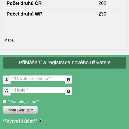
Počet druhů ČR
202
Počet druhů WP
230
Mapa
Přihlášení a registrace nového uživatele
**Uživatelské jméno**
**Heslo**
**Pamatuj si mě**
**PŘIHLÁSIT SE**
**Vytvořit účet**