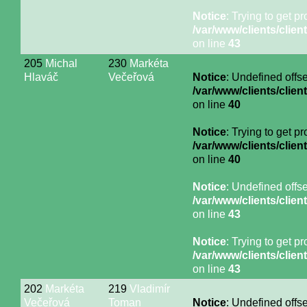
Notice
: Trying to get p
/var/www/clients/cli
on line
43
205
Michal
230
Markéta
Hlaváč
Večeřová
Notice
: Undefined offse
/var/www/clients/cli
on line
40
Notice
: Trying to get p
/var/www/clients/cli
on line
40
Notice
: Undefined offse
/var/www/clients/cli
on line
43
Notice
: Trying to get p
/var/www/clients/cli
on line
43
202
Markéta
219
Vladimír
Večeřová
Toman
Notice
: Undefined offse