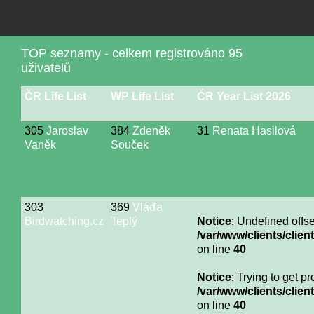
TOP seznamy - celkem registrováno 95
uživatelů
ČR Life List
WP Life List
ČR Year List 2026
305
Jaroslav
384
Zdeněk
31
Renata Hasilová
Vaněk
Souček
303
369
Vláďa
Birdwatching.cz
Teplý
Notice
: Undefined offse
/var/www/clients/cli
on line
40
Notice
: Trying to get p
/var/www/clients/cli
on line
40