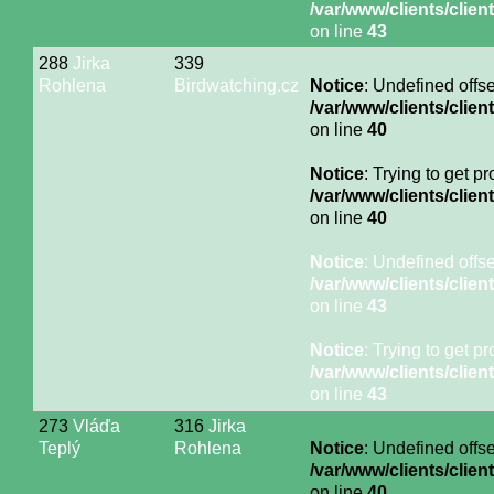
/var/www/clients/cli
on line
43
288
Jirka
339
Rohlena
Birdwatching.cz
Notice
: Undefined offse
/var/www/clients/cli
on line
40
Notice
: Trying to get p
/var/www/clients/cli
on line
40
Notice
: Undefined offse
/var/www/clients/cli
on line
43
Notice
: Trying to get p
/var/www/clients/cli
on line
43
273
Vláďa
316
Jirka
Teplý
Rohlena
Notice
: Undefined offse
/var/www/clients/cli
on line
40