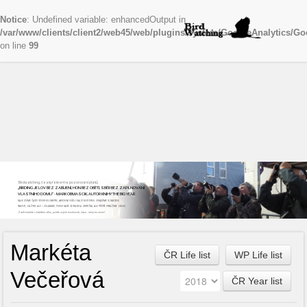
Notice
: Undefined variable: enhancedOutput in
/var/www/clients/client2/web45/web/plugins/system/GoogleAnalytics/Go
on line
99
Birdwatching, česky řekneme pozorování ptáků
„BIRDING JE LOV BEZ ZABÍJENÍ, HON BEZ OBĚTÍ, SBĚR BEZ ZAPLŇOVÁNÍ
VLASTNÍHO DOMU“ - MARK OBMASCIK, AUTOR KNIHY THE BIG YEAR
NAJEZDÍME ČASTO STOVKY KILOMETRŮ, ABYCHOM VIDĚLI DALŠÍ NOVÝ DRUH. ODNÁŠÍME SI NADŠENÍ,
RADOST, ZÁŽITKY, ALE I ZKLAMÁNÍ, POKUD NAŠE CESTA BYLA ZBYTEČNÁ, ALE PŘÍŠTĚ VYRÁŽÍME ZNOVU
Začít můžete v každém věku, podle svých možností, času...stojí to za to!
Markéta
ČR Life list
WP Life list
Večeřová
ČR Year list