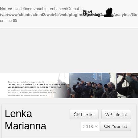
Notice
: Undefined variable: enhancedOutput in
/var/www/clients/client2/web45/web/plugins/system/GoogleAnalytics/Go
on line
99
Birdwatching, česky řekneme pozorování ptáků
„BIRDING JE LOV BEZ ZABÍJENÍ, HON BEZ OBĚTÍ, SBĚR BEZ ZAPLŇOVÁNÍ
VLASTNÍHO DOMU“ - MARK OBMASCIK, AUTOR KNIHY THE BIG YEAR
NAJEZDÍME ČASTO STOVKY KILOMETRŮ, ABYCHOM VIDĚLI DALŠÍ NOVÝ DRUH. ODNÁŠÍME SI NADŠENÍ,
RADOST, ZÁŽITKY, ALE I ZKLAMÁNÍ, POKUD NAŠE CESTA BYLA ZBYTEČNÁ, ALE PŘÍŠTĚ VYRÁŽÍME ZNOVU
Začít můžete v každém věku, podle svých možností, času...stojí to za to!
Lenka
ČR Life list
WP Life list
Marianna
ČR Year list