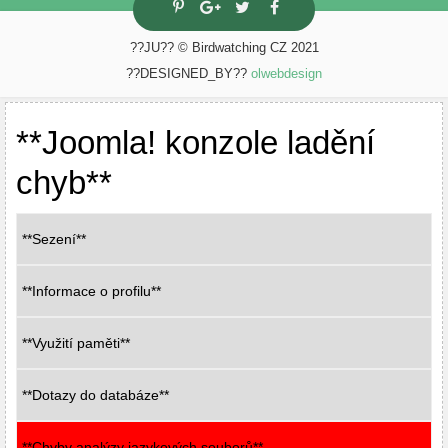
??JU?? © Birdwatching CZ 2021
??DESIGNED_BY??
olwebdesign
**Joomla! konzole ladění
chyb**
**Sezení**
**Informace o profilu**
**Využití paměti**
**Dotazy do databáze**
**Chyby analýzy jazykových souborů**