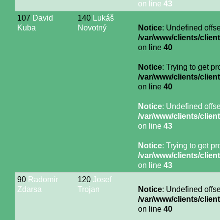
on line
43
107
David
140
Lukáš
Kuba
Novotný
Notice
: Undefined offse
/var/www/clients/cli
on line
40
Notice
: Trying to get p
/var/www/clients/cli
on line
40
Notice
: Undefined offse
/var/www/clients/cli
on line
43
Notice
: Trying to get p
/var/www/clients/cli
on line
43
90
Radomír
120
Josef
Zdarsa
Trojan
Notice
: Undefined offse
/var/www/clients/cli
on line
40