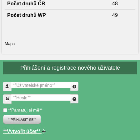
Počet druhů ČR
48
Počet druhů WP
49
Mapa
Přihlášení a registrace nového uživatele
**Uživatelské jméno**
**Heslo**
**Pamatuj si mě**
**PŘIHLÁSIT SE**
**Vytvořit účet**