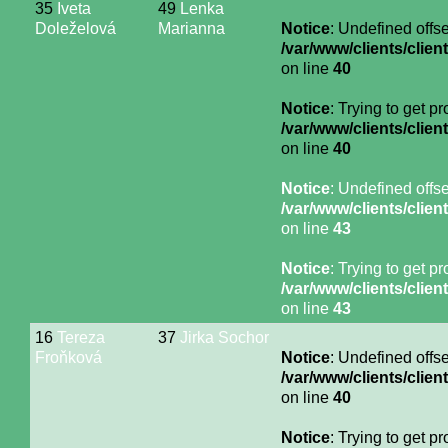
35
Iveta
49
Lenka
Doleželová
Marianna
Notice
: Undefined offse
/var/www/clients/cli
on line
40
Notice
: Trying to get p
/var/www/clients/cli
on line
40
Notice
: Undefined offse
/var/www/clients/cli
on line
43
Notice
: Trying to get p
/var/www/clients/cli
on line
43
16
Tereza
37
Jirka Sochor
Froňková
Notice
: Undefined offse
/var/www/clients/cli
on line
40
Notice
: Trying to get p