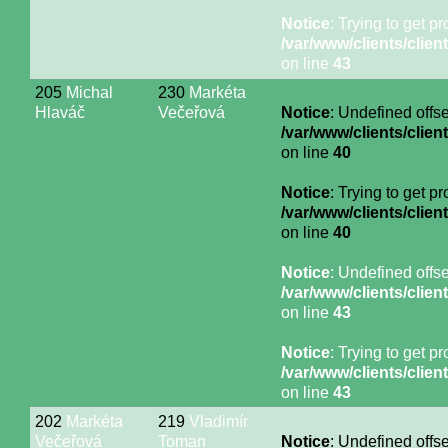
Notice
: Trying to get p
/var/www/clients/cli
on line
43
205
Michal
230
Markéta
Hlaváč
Večeřová
Notice
: Undefined offse
/var/www/clients/cli
on line
40
Notice
: Trying to get p
/var/www/clients/cli
on line
40
Notice
: Undefined offse
/var/www/clients/cli
on line
43
Notice
: Trying to get p
/var/www/clients/cli
on line
43
202
Markéta
219
Vladimír
Večeřová
Toman
Notice
: Undefined offse