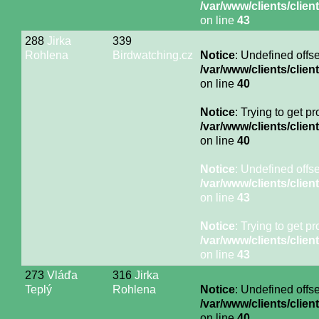
/var/www/clients/cli
on line
43
288
Jirka
339
Rohlena
Birdwatching.cz
Notice
: Undefined offse
/var/www/clients/cli
on line
40
Notice
: Trying to get p
/var/www/clients/cli
on line
40
Notice
: Undefined offse
/var/www/clients/cli
on line
43
Notice
: Trying to get p
/var/www/clients/cli
on line
43
273
Vláďa
316
Jirka
Teplý
Rohlena
Notice
: Undefined offse
/var/www/clients/cli
on line
40