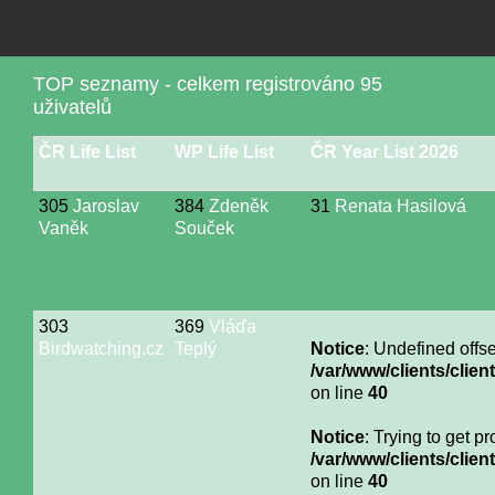
TOP seznamy - celkem registrováno 95
uživatelů
ČR Life List
WP Life List
ČR Year List 2026
305
Jaroslav
384
Zdeněk
31
Renata Hasilová
Vaněk
Souček
303
369
Vláďa
Birdwatching.cz
Teplý
Notice
: Undefined offse
/var/www/clients/cli
on line
40
Notice
: Trying to get p
/var/www/clients/cli
on line
40