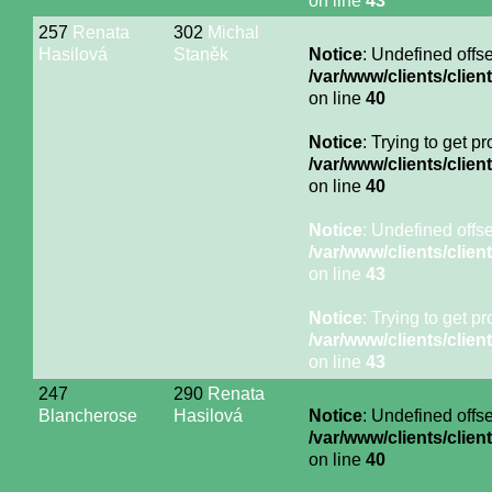
on line
43
257
Renata
302
Michal
Hasilová
Staněk
Notice
: Undefined offse
/var/www/clients/cli
on line
40
Notice
: Trying to get p
/var/www/clients/cli
on line
40
Notice
: Undefined offse
/var/www/clients/cli
on line
43
Notice
: Trying to get p
/var/www/clients/cli
on line
43
247
290
Renata
Blancherose
Hasilová
Notice
: Undefined offse
/var/www/clients/cli
on line
40