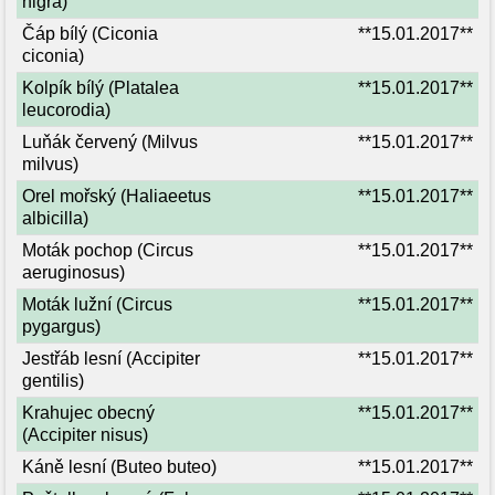
nigra)
Čáp bílý (Ciconia
**15.01.2017**
ciconia)
Kolpík bílý (Platalea
**15.01.2017**
leucorodia)
Luňák červený (Milvus
**15.01.2017**
milvus)
Orel mořský (Haliaeetus
**15.01.2017**
albicilla)
Moták pochop (Circus
**15.01.2017**
aeruginosus)
Moták lužní (Circus
**15.01.2017**
pygargus)
Jestřáb lesní (Accipiter
**15.01.2017**
gentilis)
Krahujec obecný
**15.01.2017**
(Accipiter nisus)
Káně lesní (Buteo buteo)
**15.01.2017**