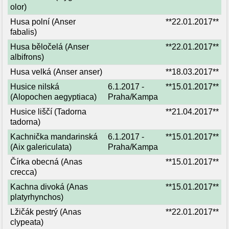
olor)
Husa polní (Anser
**22.01.2017**
fabalis)
Husa běločelá (Anser
**22.01.2017**
albifrons)
Husa velká (Anser anser)
**18.03.2017**
Husice nilská
6.1.2017 -
**15.01.2017**
(Alopochen aegyptiaca)
Praha/Kampa
Husice liščí (Tadorna
**21.04.2017**
tadorna)
Kachnička mandarinská
6.1.2017 -
**15.01.2017**
(Aix galericulata)
Praha/Kampa
Čírka obecná (Anas
**15.01.2017**
crecca)
Kachna divoká (Anas
**15.01.2017**
platyrhynchos)
Lžičák pestrý (Anas
**22.01.2017**
clypeata)