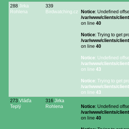
288
Jirka
339
Rohlena
Birdwatching.cz
Notice
: Undefined offse
/var/www/clients/cli
on line
40
Notice
: Trying to get p
/var/www/clients/cli
on line
40
Notice
: Undefined offse
/var/www/clients/cli
on line
43
Notice
: Trying to get p
/var/www/clients/cli
on line
43
273
Vláďa
316
Jirka
Teplý
Rohlena
Notice
: Undefined offse
/var/www/clients/cli
on line
40