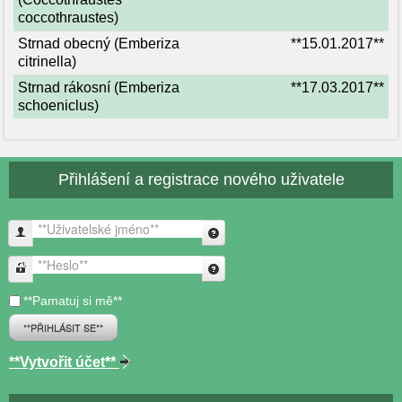
coccothraustes)
Strnad obecný (Emberiza
**15.01.2017**
citrinella)
Strnad rákosní (Emberiza
**17.03.2017**
schoeniclus)
Přihlášení a registrace nového uživatele
**Uživatelské jméno**
**Heslo**
**Pamatuj si mě**
**PŘIHLÁSIT SE**
**Vytvořit účet**