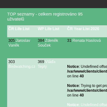
TOP seznamy - celkem registrováno 95
uživatelů
ČR Life List
WP Life List
ČR Year List 2026
305
Jaroslav
384
Zdeněk
31
Renata Hasilová
Vaněk
Souček
303
369
Vláďa
Birdwatching.cz
Teplý
Notice
: Undefined offse
/var/www/clients/cli
on line
40
Notice
: Trying to get p
/var/www/clients/cli
on line
40
Notice
: Undefined offse