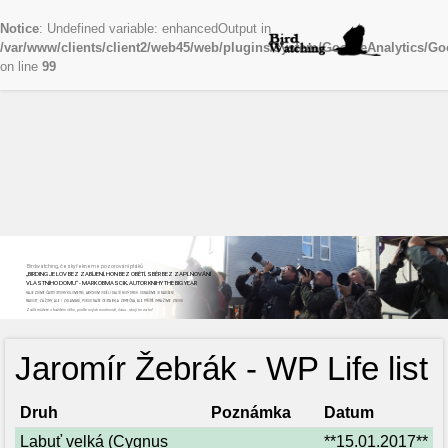
Notice
: Undefined variable: enhancedOutput in
/var/www/clients/client2/web45/web/plugins/system/GoogleAnalytics/Go
on line
99
Birdwatching, česky řekneme pozorování ptáků
„BIRDING JE LOV BEZ ZABÍJENÍ, HON BEZ OBĚTÍ, SBĚR BEZ ZAPLŇOVÁNÍ
VLASTNÍHO DOMU“ - MARK OBMASCIK, AUTOR KNIHY THE BIG YEAR
NAJEZDÍME ČASTO STOVKY KILOMETRŮ, ABYCHOM VIDĚLI DALŠÍ NOVÝ DRUH. ODNÁŠÍME SI NADŠENÍ,
RADOST, ZÁŽITKY, ALE I ZKLAMÁNÍ, POKUD NAŠE CESTA BYLA ZBYTEČNÁ, ALE PŘÍŠTĚ VYRÁŽÍME ZNOVU
Začít můžete v každém věku, podle svých možností, času...stojí to za to!
Jaromír Žebrák - WP Life list
Druh
Poznámka
Datum
Labuť velká (Cygnus
**15.01.2017**