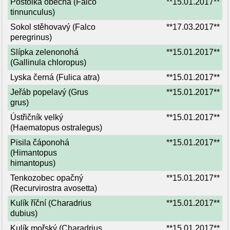
Poštolka obecná (Falco
**15.01.2017**
tinnunculus)
Sokol stěhovavý (Falco
**17.03.2017**
peregrinus)
Slípka zelenonohá
**15.01.2017**
(Gallinula chloropus)
Lyska černá (Fulica atra)
**15.01.2017**
Jeřáb popelavý (Grus
**15.01.2017**
grus)
Ústřičník velký
**15.01.2017**
(Haematopus ostralegus)
Pisila čáponohá
**15.01.2017**
(Himantopus
himantopus)
Tenkozobec opačný
**15.01.2017**
(Recurvirostra avosetta)
Kulík říční (Charadrius
**15.01.2017**
dubius)
Kulík mořský (Charadrius
**15.01.2017**