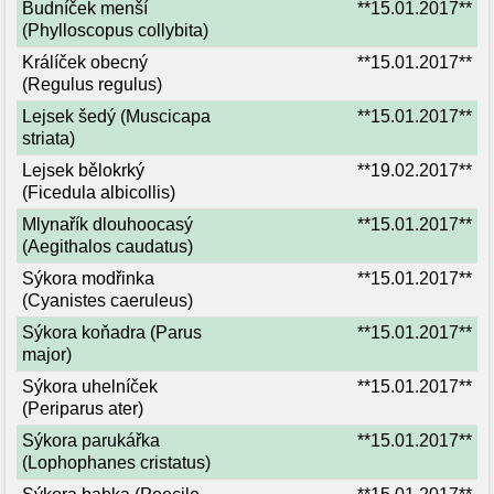
Budníček menší
**15.01.2017**
(Phylloscopus collybita)
Králíček obecný
**15.01.2017**
(Regulus regulus)
Lejsek šedý (Muscicapa
**15.01.2017**
striata)
Lejsek bělokrký
**19.02.2017**
(Ficedula albicollis)
Mlynařík dlouhoocasý
**15.01.2017**
(Aegithalos caudatus)
Sýkora modřinka
**15.01.2017**
(Cyanistes caeruleus)
Sýkora koňadra (Parus
**15.01.2017**
major)
Sýkora uhelníček
**15.01.2017**
(Periparus ater)
Sýkora parukářka
**15.01.2017**
(Lophophanes cristatus)