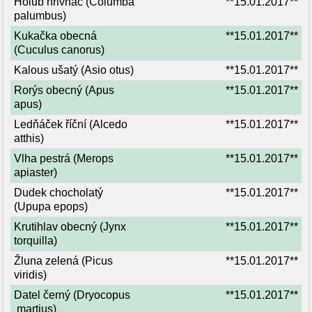
Holub hřivnáč (Columba
**15.01.2017**
palumbus)
Kukačka obecná
**15.01.2017**
(Cuculus canorus)
Kalous ušatý (Asio otus)
**15.01.2017**
Rorýs obecný (Apus
**15.01.2017**
apus)
Ledňáček říční (Alcedo
**15.01.2017**
atthis)
Vlha pestrá (Merops
**15.01.2017**
apiaster)
Dudek chocholatý
**15.01.2017**
(Upupa epops)
Krutihlav obecný (Jynx
**15.01.2017**
torquilla)
Žluna zelená (Picus
**15.01.2017**
viridis)
Datel černý (Dryocopus
**15.01.2017**
martius)