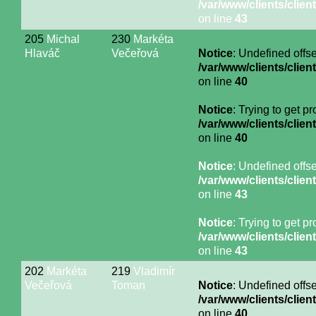
/var/www/clients/cli
on line
43
205
Michal
230
Markéta
Hlaváč
Večeřová
Notice
: Undefined offse
/var/www/clients/cli
on line
40
Notice
: Trying to get p
/var/www/clients/cli
on line
40
Notice
: Undefined offse
/var/www/clients/cli
on line
43
Notice
: Trying to get p
/var/www/clients/cli
on line
43
202
Markéta
219
Vladimír
Večeřová
Toman
Notice
: Undefined offse
/var/www/clients/cli
on line
40