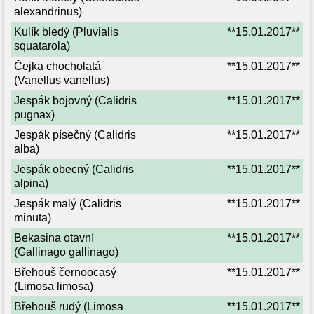
alexandrinus)
Kulík bledý (Pluvialis
**15.01.2017**
squatarola)
Čejka chocholatá
**15.01.2017**
(Vanellus vanellus)
Jespák bojovný (Calidris
**15.01.2017**
pugnax)
Jespák písečný (Calidris
**15.01.2017**
alba)
Jespák obecný (Calidris
**15.01.2017**
alpina)
Jespák malý (Calidris
**15.01.2017**
minuta)
Bekasina otavní
**15.01.2017**
(Gallinago gallinago)
Břehouš černoocasý
**15.01.2017**
(Limosa limosa)
Břehouš rudý (Limosa
**15.01.2017**