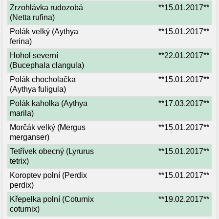
Zrzohlávka rudozobá
**15.01.2017**
(Netta rufina)
Polák velký (Aythya
**15.01.2017**
ferina)
Hohol severní
**22.01.2017**
(Bucephala clangula)
Polák chocholačka
**15.01.2017**
(Aythya fuligula)
Polák kaholka (Aythya
**17.03.2017**
marila)
Morčák velký (Mergus
**15.01.2017**
merganser)
Tetřívek obecný (Lyrurus
**15.01.2017**
tetrix)
Koroptev polní (Perdix
**15.01.2017**
perdix)
Křepelka polní (Coturnix
**19.02.2017**
coturnix)