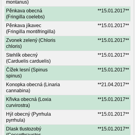
montanus)
Pěnkava obecná
**15.01.2017**
(Fringilla coelebs)
Pěnkava jíkavec
**15.01.2017**
(Fringilla montifringilla)
Zvonek zelený (Chloris
**15.01.2017**
chloris)
Stehlík obecný
**15.01.2017**
(Carduelis carduelis)
Čížek lesní (Spinus
**15.01.2017**
spinus)
Konopka obecná (Linaria
**21.04.2017**
cannabina)
Křivka obecná (Loxia
**15.01.2017**
curvirostra)
Hýl obecný (Pyrrhula
**15.01.2017**
pyrrhula)
Dlask tlustozobý
**15.01.2017**
(Coccothraustes