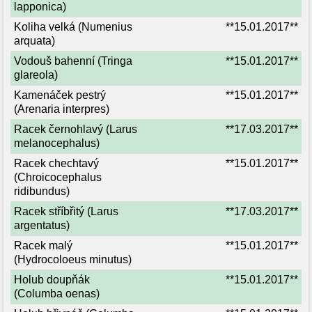
lapponica)
Koliha velká (Numenius
**15.01.2017**
arquata)
Vodouš bahenní (Tringa
**15.01.2017**
glareola)
Kamenáček pestrý
**15.01.2017**
(Arenaria interpres)
Racek černohlavý (Larus
**17.03.2017**
melanocephalus)
Racek chechtavý
**15.01.2017**
(Chroicocephalus
ridibundus)
Racek stříbřitý (Larus
**17.03.2017**
argentatus)
Racek malý
**15.01.2017**
(Hydrocoloeus minutus)
Holub doupňák
**15.01.2017**
(Columba oenas)