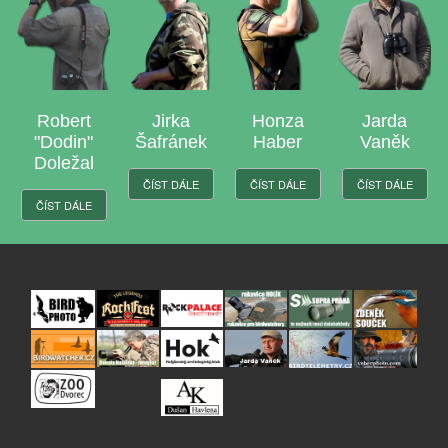
obert
Jirka
Honza
Jarda
La
odin"
Šafránek
Haber
Vaněk
Jas
ležal
ČÍST DÁLE
ČÍST DÁLE
ČÍST DÁLE
ČÍST 
ST DÁLE