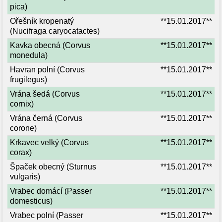
pica)
Ořešník kropenatý
**15.01.2017**
(Nucifraga caryocatactes)
Kavka obecná (Corvus
**15.01.2017**
monedula)
Havran polní (Corvus
**15.01.2017**
frugilegus)
Vrána šedá (Corvus
**15.01.2017**
cornix)
Vrána černá (Corvus
**15.01.2017**
corone)
Krkavec velký (Corvus
**15.01.2017**
corax)
Špaček obecný (Sturnus
**15.01.2017**
vulgaris)
Vrabec domácí (Passer
**15.01.2017**
domesticus)
Vrabec polní (Passer
**15.01.2017**