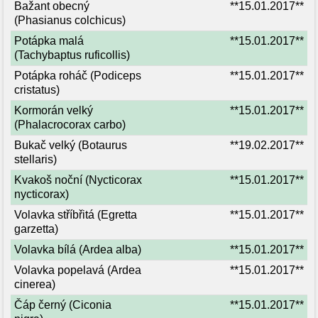
Bažant obecný
**15.01.2017**
(Phasianus colchicus)
Potápka malá
**15.01.2017**
(Tachybaptus ruficollis)
Potápka roháč (Podiceps
**15.01.2017**
cristatus)
Kormorán velký
**15.01.2017**
(Phalacrocorax carbo)
Bukač velký (Botaurus
**19.02.2017**
stellaris)
Kvakoš noční (Nycticorax
**15.01.2017**
nycticorax)
Volavka stříbřitá (Egretta
**15.01.2017**
garzetta)
Volavka bílá (Ardea alba)
**15.01.2017**
Volavka popelavá (Ardea
**15.01.2017**
cinerea)
Čáp černý (Ciconia
**15.01.2017**