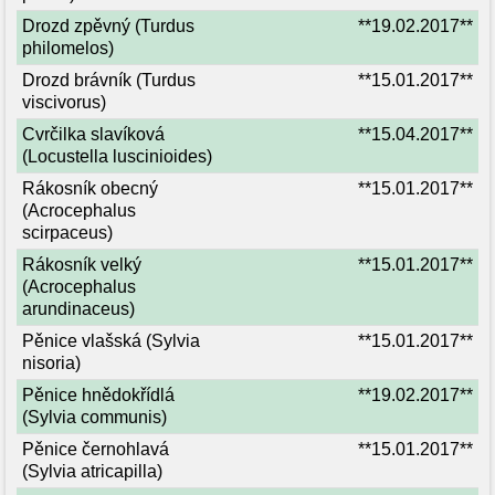
Drozd zpěvný (Turdus
**19.02.2017**
philomelos)
Drozd brávník (Turdus
**15.01.2017**
viscivorus)
Cvrčilka slavíková
**15.04.2017**
(Locustella luscinioides)
Rákosník obecný
**15.01.2017**
(Acrocephalus
scirpaceus)
Rákosník velký
**15.01.2017**
(Acrocephalus
arundinaceus)
Pěnice vlašská (Sylvia
**15.01.2017**
nisoria)
Pěnice hnědokřídlá
**19.02.2017**
(Sylvia communis)
Pěnice černohlavá
**15.01.2017**
(Sylvia atricapilla)