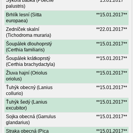
Sýkora babka (Poecile
**15.01.2017**
palustris)
Brhlík lesní (Sitta
**15.01.2017**
europaea)
Zedníček skalní
**22.01.2017**
(Tichodroma muraria)
Šoupálek dlouhoprstý
**15.01.2017**
(Certhia familiaris)
Šoupálek krátkoprstý
**15.01.2017**
(Certhia brachydactyla)
Žluva hajní (Oriolus
**15.01.2017**
oriolus)
Ťuhýk obecný (Lanius
**15.01.2017**
collurio)
Ťuhýk šedý (Lanius
**15.01.2017**
excubitor)
Sojka obecná (Garrulus
**15.01.2017**
glandarius)
Straka obecná (Pica
**15.01.2017**