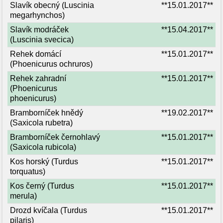
Slavík obecný (Luscinia
**15.01.2017**
megarhynchos)
Slavík modráček
**15.04.2017**
(Luscinia svecica)
Rehek domácí
**15.01.2017**
(Phoenicurus ochruros)
Rehek zahradní
**15.01.2017**
(Phoenicurus
phoenicurus)
Bramborníček hnědý
**19.02.2017**
(Saxicola rubetra)
Bramborníček černohlavý
**15.01.2017**
(Saxicola rubicola)
Kos horský (Turdus
**15.01.2017**
torquatus)
Kos černý (Turdus
**15.01.2017**
merula)
Drozd kvíčala (Turdus
**15.01.2017**
pilaris)