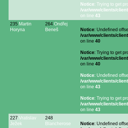
Notice
: Trying to get p
/var/www/clients/cli
on line
43
235
Martin
264
Ondřej
Horyna
Beneš
Notice
: Undefined offse
/var/www/clients/cli
on line
40
Notice
: Trying to get p
/var/www/clients/cli
on line
40
Notice
: Undefined offse
/var/www/clients/cli
on line
43
Notice
: Trying to get p
/var/www/clients/cli
on line
43
227
Vratislav
248
Ježek
Blancherose
Notice
: Undefined offse