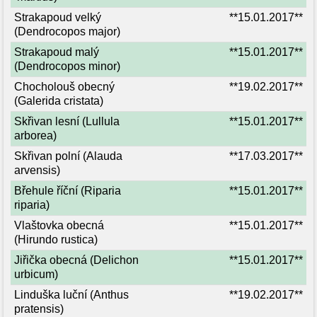
Strakapoud velký
**15.01.2017**
(Dendrocopos major)
Strakapoud malý
**15.01.2017**
(Dendrocopos minor)
Chocholouš obecný
**19.02.2017**
(Galerida cristata)
Skřivan lesní (Lullula
**15.01.2017**
arborea)
Skřivan polní (Alauda
**17.03.2017**
arvensis)
Břehule říční (Riparia
**15.01.2017**
riparia)
Vlaštovka obecná
**15.01.2017**
(Hirundo rustica)
Jiřička obecná (Delichon
**15.01.2017**
urbicum)
Linduška luční (Anthus
**19.02.2017**
pratensis)