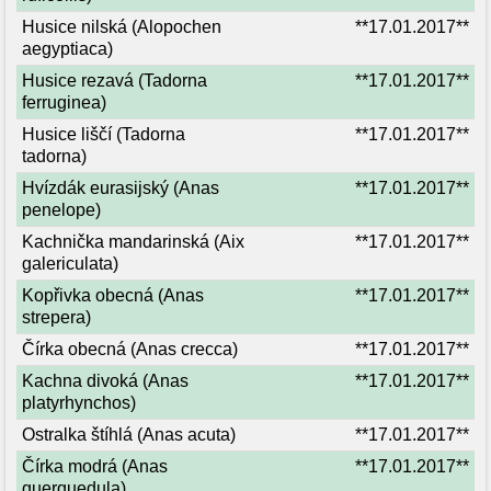
Husice nilská (Alopochen
**17.01.2017**
aegyptiaca)
Husice rezavá (Tadorna
**17.01.2017**
ferruginea)
Husice liščí (Tadorna
**17.01.2017**
tadorna)
Hvízdák eurasijský (Anas
**17.01.2017**
penelope)
Kachnička mandarinská (Aix
**17.01.2017**
galericulata)
Kopřivka obecná (Anas
**17.01.2017**
strepera)
Čírka obecná (Anas crecca)
**17.01.2017**
Kachna divoká (Anas
**17.01.2017**
platyrhynchos)
Ostralka štíhlá (Anas acuta)
**17.01.2017**
Čírka modrá (Anas
**17.01.2017**
querquedula)