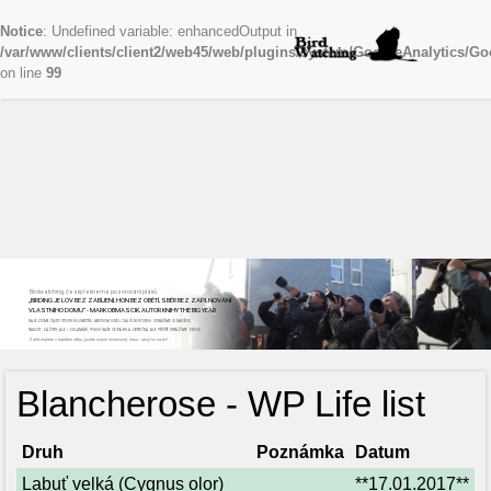
Notice
: Undefined variable: enhancedOutput in
/var/www/clients/client2/web45/web/plugins/system/GoogleAnalytics/Go
on line
99
Birdwatching, česky řekneme pozorování ptáků
„BIRDING JE LOV BEZ ZABÍJENÍ, HON BEZ OBĚTÍ, SBĚR BEZ ZAPLŇOVÁNÍ
VLASTNÍHO DOMU“ - MARK OBMASCIK, AUTOR KNIHY THE BIG YEAR
NAJEZDÍME ČASTO STOVKY KILOMETRŮ, ABYCHOM VIDĚLI DALŠÍ NOVÝ DRUH. ODNÁŠÍME SI NADŠENÍ,
RADOST, ZÁŽITKY, ALE I ZKLAMÁNÍ, POKUD NAŠE CESTA BYLA ZBYTEČNÁ, ALE PŘÍŠTĚ VYRÁŽÍME ZNOVU
Začít můžete v každém věku, podle svých možností, času...stojí to za to!
Blancherose - WP Life list
Druh
Poznámka
Datum
Labuť velká (Cygnus olor)
**17.01.2017**