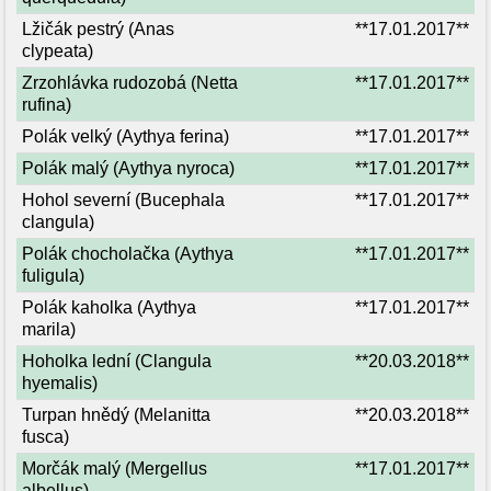
Lžičák pestrý (Anas
**17.01.2017**
clypeata)
Zrzohlávka rudozobá (Netta
**17.01.2017**
rufina)
Polák velký (Aythya ferina)
**17.01.2017**
Polák malý (Aythya nyroca)
**17.01.2017**
Hohol severní (Bucephala
**17.01.2017**
clangula)
Polák chocholačka (Aythya
**17.01.2017**
fuligula)
Polák kaholka (Aythya
**17.01.2017**
marila)
Hoholka lední (Clangula
**20.03.2018**
hyemalis)
Turpan hnědý (Melanitta
**20.03.2018**
fusca)
Morčák malý (Mergellus
**17.01.2017**
albellus)