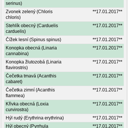
serinus)
Zvonek zelený (Chloris
**17.01.2017**
chloris)
Stehlík obecný (Carduelis
**17.01.2017**
carduelis)
Čížek lesní (Spinus spinus)
**17.01.2017**
Konopka obecná (Linaria
**17.01.2017**
cannabina)
Konopka žlutozobá (Linaria
**17.01.2017**
flavirostris)
Čečetka tmavá (Acanthis
**17.01.2017**
cabaret)
Čečetka zimní (Acanthis
**17.01.2017**
flammea)
Křivka obecná (Loxia
**17.01.2017**
curvirostra)
Hýl rudý (Erythrina erythrina)
**17.01.2017**
Hýl obecný (Pyrrhula
**17.01.2017**