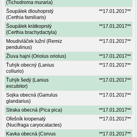
(Tichodroma muraria)
Šoupálek dlouhoprstý
**17.01.2017**
(Certhia familiaris)
Šoupálek krátkoprstý
**17.01.2017**
(Certhia brachydactyla)
Moudivláček lužní (Remiz
**17.01.2017**
pendulinus)
Žluva hajní (Oriolus oriolus)
**17.01.2017**
Ťuhýk obecný (Lanius
**17.01.2017**
collurio)
Ťuhýk šedý (Lanius
**17.01.2017**
excubitor)
Sojka obecná (Garrulus
**17.01.2017**
glandarius)
Straka obecná (Pica pica)
**17.01.2017**
Ořešník kropenatý
**17.01.2017**
(Nucifraga caryocatactes)
Kavka obecná (Corvus
**17.01.2017**