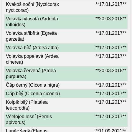
Kvakoš noční (Nycticorax
**17.01.2017**
nycticorax)
Volavka vlasatá (Ardeola
**20.03.2018**
ralloides)
Volavka stříbřitá (Egretta
**17.01.2017**
garzetta)
Volavka bílá (Ardea alba)
**17.01.2017**
Volavka popelavá (Ardea
**17.01.2017**
cinerea)
Volavka červená (Ardea
**20.03.2018**
purpurea)
Čáp černý (Ciconia nigra)
**17.01.2017**
Čáp bílý (Ciconia ciconia)
**17.01.2017**
Kolpík bílý (Platalea
**17.01.2017**
leucorodia)
Včelojed lesní (Pernis
**17.01.2017**
apivorus)
Luněc šedý (Elanus
**11.09.2021**