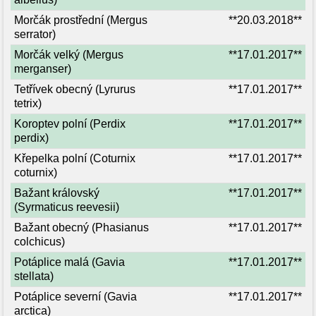
Morčák prostřední (Mergus
**20.03.2018**
serrator)
Morčák velký (Mergus
**17.01.2017**
merganser)
Tetřívek obecný (Lyrurus
**17.01.2017**
tetrix)
Koroptev polní (Perdix
**17.01.2017**
perdix)
Křepelka polní (Coturnix
**17.01.2017**
coturnix)
Bažant královský
**17.01.2017**
(Syrmaticus reevesii)
Bažant obecný (Phasianus
**17.01.2017**
colchicus)
Potáplice malá (Gavia
**17.01.2017**
stellata)
Potáplice severní (Gavia
**17.01.2017**
arctica)