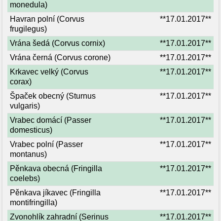
monedula)
Havran polní (Corvus
**17.01.2017**
frugilegus)
Vrána šedá (Corvus cornix)
**17.01.2017**
Vrána černá (Corvus corone)
**17.01.2017**
Krkavec velký (Corvus
**17.01.2017**
corax)
Špaček obecný (Sturnus
**17.01.2017**
vulgaris)
Vrabec domácí (Passer
**17.01.2017**
domesticus)
Vrabec polní (Passer
**17.01.2017**
montanus)
Pěnkava obecná (Fringilla
**17.01.2017**
coelebs)
Pěnkava jíkavec (Fringilla
**17.01.2017**
montifringilla)
Zvonohlík zahradní (Serinus
**17.01.2017**