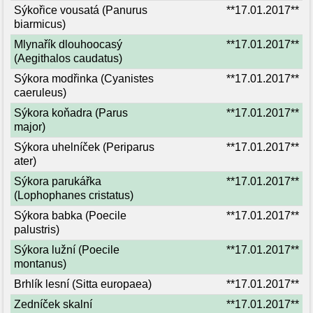
Sýkořice vousatá (Panurus
**17.01.2017**
biarmicus)
Mlynařík dlouhoocasý
**17.01.2017**
(Aegithalos caudatus)
Sýkora modřinka (Cyanistes
**17.01.2017**
caeruleus)
Sýkora koňadra (Parus
**17.01.2017**
major)
Sýkora uhelníček (Periparus
**17.01.2017**
ater)
Sýkora parukářka
**17.01.2017**
(Lophophanes cristatus)
Sýkora babka (Poecile
**17.01.2017**
palustris)
Sýkora lužní (Poecile
**17.01.2017**
montanus)
Brhlík lesní (Sitta europaea)
**17.01.2017**
Zedníček skalní
**17.01.2017**