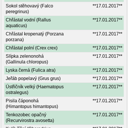
Sokol stěhovavý (Falco
**17.01.2017**
peregrinus)
Chřástal vodní (Rallus
**17.01.2017**
aquaticus)
Chřástal kropenatý (Porzana
**17.01.2017**
porzana)
Chřástal polní (Crex crex)
**17.01.2017**
Slípka zelenonohá
**17.01.2017**
(Gallinula chloropus)
Lyska černá (Fulica atra)
**17.01.2017**
Jeřáb popelavý (Grus grus)
**17.01.2017**
Ústřičník velký (Haematopus
**17.01.2017**
ostralegus)
Pisila čáponohá
**17.01.2017**
(Himantopus himantopus)
Tenkozobec opačný
**17.01.2017**
(Recurvirostra avosetta)