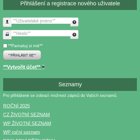
Přihlášení a registrace nového uživatele
**Uživatelské jméno**
**Heslo**
**Pamatuj si mě**
**PŘIHLÁSIT SE**
**Vytvořit účet**
Seznamy
Pro přihlášené se zobrazí možnost zápisů do Vašich seznamů.
ROČNÍ 2025
CZ ŽIVOTNÍ SEZNAM
WP ŽIVOTNÍ SEZNAM
WP roční seznam