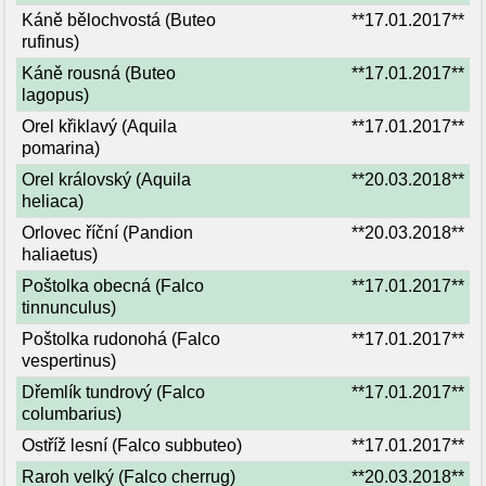
Káně bělochvostá (Buteo
**17.01.2017**
rufinus)
Káně rousná (Buteo
**17.01.2017**
lagopus)
Orel křiklavý (Aquila
**17.01.2017**
pomarina)
Orel královský (Aquila
**20.03.2018**
heliaca)
Orlovec říční (Pandion
**20.03.2018**
haliaetus)
Poštolka obecná (Falco
**17.01.2017**
tinnunculus)
Poštolka rudonohá (Falco
**17.01.2017**
vespertinus)
Dřemlík tundrový (Falco
**17.01.2017**
columbarius)
Ostříž lesní (Falco subbuteo)
**17.01.2017**
Raroh velký (Falco cherrug)
**20.03.2018**