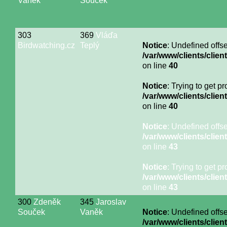
Vaněk
Souček
303
369
Vláďa
Birdwatching.cz
Teplý
Notice
: Undefined offse
/var/www/clients/cli
on line
40
Notice
: Trying to get p
/var/www/clients/cli
on line
40
Notice
: Undefined offse
/var/www/clients/cli
on line
43
Notice
: Trying to get p
/var/www/clients/cli
on line
43
300
Zdeněk
345
Jaroslav
Souček
Vaněk
Notice
: Undefined offse
/var/www/clients/cli