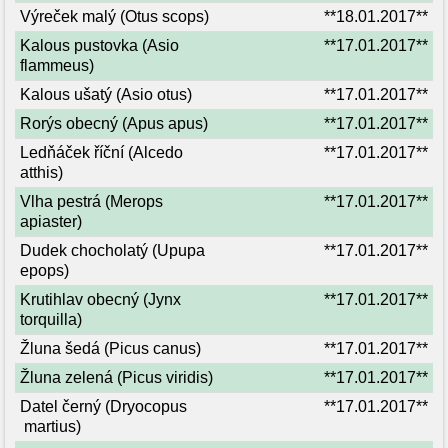
Výreček malý (Otus scops)
**18.01.2017**
Kalous pustovka (Asio
**17.01.2017**
flammeus)
Kalous ušatý (Asio otus)
**17.01.2017**
Rorýs obecný (Apus apus)
**17.01.2017**
Ledňáček říční (Alcedo
**17.01.2017**
atthis)
Vlha pestrá (Merops
**17.01.2017**
apiaster)
Dudek chocholatý (Upupa
**17.01.2017**
epops)
Krutihlav obecný (Jynx
**17.01.2017**
torquilla)
Žluna šedá (Picus canus)
**17.01.2017**
Žluna zelená (Picus viridis)
**17.01.2017**
Datel černý (Dryocopus
**17.01.2017**
martius)