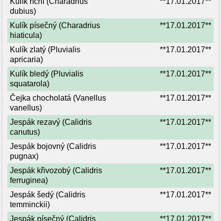
Kulík říční (Charadrius
**17.01.2017**
dubius)
Kulík písečný (Charadrius
**17.01.2017**
hiaticula)
Kulík zlatý (Pluvialis
**17.01.2017**
apricaria)
Kulík bledý (Pluvialis
**17.01.2017**
squatarola)
Čejka chocholatá (Vanellus
**17.01.2017**
vanellus)
Jespák rezavý (Calidris
**17.01.2017**
canutus)
Jespák bojovný (Calidris
**17.01.2017**
pugnax)
Jespák křivozobý (Calidris
**17.01.2017**
ferruginea)
Jespák šedý (Calidris
**17.01.2017**
temminckii)
Jespák písečný (Calidris
**17.01.2017**