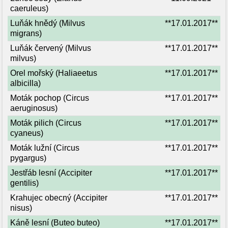
caeruleus)
Luňák hnědý (Milvus
**17.01.2017**
migrans)
Luňák červený (Milvus
**17.01.2017**
milvus)
Orel mořský (Haliaeetus
**17.01.2017**
albicilla)
Moták pochop (Circus
**17.01.2017**
aeruginosus)
Moták pilich (Circus
**17.01.2017**
cyaneus)
Moták lužní (Circus
**17.01.2017**
pygargus)
Jestřáb lesní (Accipiter
**17.01.2017**
gentilis)
Krahujec obecný (Accipiter
**17.01.2017**
nisus)
Káně lesní (Buteo buteo)
**17.01.2017**