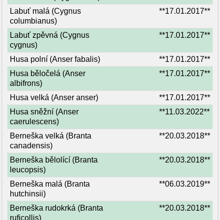
Labuť malá (Cygnus
**17.01.2017**
columbianus)
Labuť zpěvná (Cygnus
**17.01.2017**
cygnus)
Husa polní (Anser fabalis)
**17.01.2017**
Husa běločelá (Anser
**17.01.2017**
albifrons)
Husa velká (Anser anser)
**17.01.2017**
Husa sněžní (Anser
**11.03.2022**
caerulescens)
Berneška velká (Branta
**20.03.2018**
canadensis)
Berneška bělolící (Branta
**20.03.2018**
leucopsis)
Berneška malá (Branta
**06.03.2019**
hutchinsii)
Berneška rudokrká (Branta
**20.03.2018**
ruficollis)