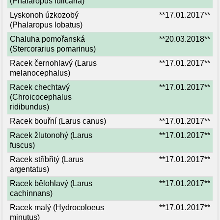
(Phalaropus fulicaria)
Lyskonoh úzkozobý
**17.01.2017**
(Phalaropus lobatus)
Chaluha pomořanská
**20.03.2018**
(Stercorarius pomarinus)
Racek černohlavý (Larus
**17.01.2017**
melanocephalus)
Racek chechtavý
**17.01.2017**
(Chroicocephalus
ridibundus)
Racek bouřní (Larus canus)
**17.01.2017**
Racek žlutonohý (Larus
**17.01.2017**
fuscus)
Racek stříbřitý (Larus
**17.01.2017**
argentatus)
Racek bělohlavý (Larus
**17.01.2017**
cachinnans)
Racek malý (Hydrocoloeus
**17.01.2017**
minutus)