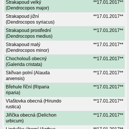
Strakapoud velký
**17.01.2017**
(Dendrocopos major)
Strakapoud jižní
**17.01.2017**
(Dendrocopos syriacus)
Strakapoud prostřední
**17.01.2017**
(Dendrocopos medius)
Strakapoud malý
**17.01.2017**
(Dendrocopos minor)
Chocholouš obecný
**17.01.2017**
(Galerida cristata)
Skřivan polní (Alauda
**17.01.2017**
arvensis)
Břehule říční (Riparia
**17.01.2017**
riparia)
Vlaštovka obecná (Hirundo
**17.01.2017**
rustica)
Jiřička obecná (Delichon
**17.01.2017**
urbicum)