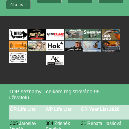
 DÁLE
TOP seznamy - celkem registrováno 95
uživatelů
ČR Life List
WP Life List
ČR Year List 2026
305
Jaroslav
384
Zdeněk
31
Renata Hasilová