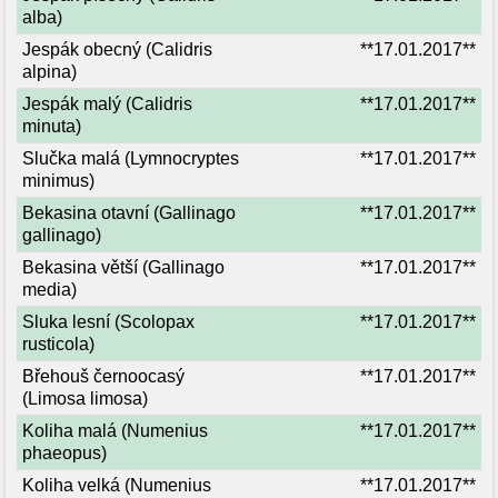
alba)
Jespák obecný (Calidris
**17.01.2017**
alpina)
Jespák malý (Calidris
**17.01.2017**
minuta)
Slučka malá (Lymnocryptes
**17.01.2017**
minimus)
Bekasina otavní (Gallinago
**17.01.2017**
gallinago)
Bekasina větší (Gallinago
**17.01.2017**
media)
Sluka lesní (Scolopax
**17.01.2017**
rusticola)
Břehouš černoocasý
**17.01.2017**
(Limosa limosa)
Koliha malá (Numenius
**17.01.2017**
phaeopus)
Koliha velká (Numenius
**17.01.2017**