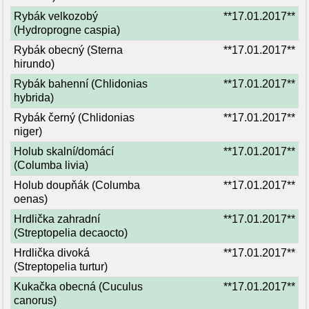
Rybák velkozobý
**17.01.2017**
(Hydroprogne caspia)
Rybák obecný (Sterna
**17.01.2017**
hirundo)
Rybák bahenní (Chlidonias
**17.01.2017**
hybrida)
Rybák černý (Chlidonias
**17.01.2017**
niger)
Holub skalní/domácí
**17.01.2017**
(Columba livia)
Holub doupňák (Columba
**17.01.2017**
oenas)
Hrdlička zahradní
**17.01.2017**
(Streptopelia decaocto)
Hrdlička divoká
**17.01.2017**
(Streptopelia turtur)
Kukačka obecná (Cuculus
**17.01.2017**
canorus)