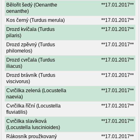
Bělořit šedý (Oenanthe
**17.01.2017**
oenanthe)
Kos černý (Turdus merula)
**17.01.2017**
Drozd kvíčala (Turdus
**17.01.2017**
pilaris)
Drozd zpěvný (Turdus
**17.01.2017**
philomelos)
Drozd cvrčala (Turdus
**17.01.2017**
iliacus)
Drozd brávník (Turdus
**17.01.2017**
viscivorus)
Cvrčilka zelená (Locustella
**17.01.2017**
naevia)
Cvrčilka říční (Locustella
**17.01.2017**
fluviatilis)
Cvrčilka slavíková
**17.01.2017**
(Locustella luscinioides)
Rákosník proužkovaný
**17.01.2017**