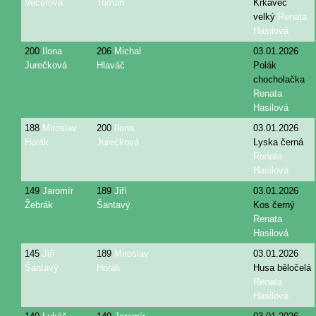
Večeřová
Toman
Krkavec
velký
Renata
Hasilová
200
Ilona
206
Michal
03.01.2026
Jurečková
Hlaváč
Polák
chocholačka
Renata
Hasilová
188
Miroslav
200
Ilona
03.01.2026
Horák
Jurečková
Lyska černá
Renata
Hasilová
149
Jaromír
189
Jiří
03.01.2026
Žebrák
Šantavý
Kos černý
Renata
Hasilová
145
Jiří
189
Miroslav
03.01.2026
Šantavý
Horák
Husa běločelá
Renata
Hasilová