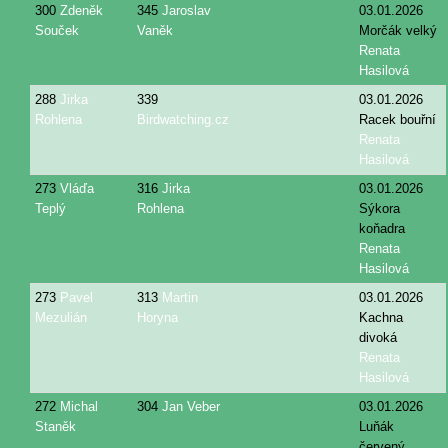
300
Zdeněk
345
Jaroslav
03.01.2026
Souček
Vaněk
Morčák velký
Renata
Hasilová
288
Jirka
339
03.01.2026
Rohlena
Birdwatching.cz
Racek bouřní
Renata
Hasilová
273
Vláďa
316
Jirka
03.01.2026
Teplý
Rohlena
Sýkora
koňadra
Renata
Hasilová
273
Pavel
313
Martin
03.01.2026
Mezulián
Horyna
Kachna
divoká
Renata
Hasilová
272
Michal
304
Jan Veber
03.01.2026
Staněk
Luňák
červený