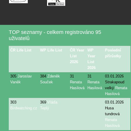
TOP seznamy - celkem registrováno 95
uživatelů
ČR Life List
WP Life List
ČR Year
WP
Poslední
List
Year
přírůstky
2026
List
2026
305
Jaroslav
384
Zdeněk
31
31
03.01.2026
Vaněk
Souček
Renata
Renata
Strakapoud
Hasilová
Hasilová
velký
Renata
Hasilová
303
369
Vláďa
03.01.2026
Birdwatching.cz
Teplý
Husa
tundrová
Renata
Hasilová