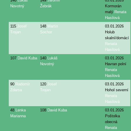
140
Lukáš
149
Jaromír
03.01.2026
Novotný
Žebrák
Kormorán
malý
Renata
Hasilová
115
Josef
148
Martin
03.01.2026
Trojan
Sochor
Holub
skalní/domácí
Renata
Hasilová
107
David Kuba
140
Lukáš
03.01.2026
Novotný
Havran polní
Renata
Hasilová
90
Radomír
120
Josef
03.01.2026
Zdarsa
Trojan
Hohol severní
Renata
Hasilová
48
Lenka
108
David Kuba
03.01.2026
Marianna
Poštolka
obecná
Renata