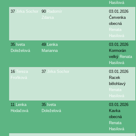
Hasilová
37
Jirka Sochor
90
Radomír
03.01.2026
Zdarsa
Červenka
obecná
Renata
Hasilová
35
Iveta
49
Lenka
03.01.2026
Doleželová
Marianna
Kormorán
velký
Renata
Hasilová
16
Tereza
37
Jirka Sochor
03.01.2026
Froňková
Racek
bělohlavý
Renata
Hasilová
11
Lenka
35
Iveta
03.01.2026
Hodačová
Doleželová
Kavka
obecná
Renata
Hasilová