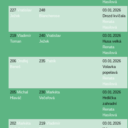
Hasilová
227
Vratislav
248
03.01.2026
Ježek
Blancherose
Drozd kvíčala
Renata
Hasilová
219
Vladimír
240
Vratislav
03.01.2026
Toman
Ježek
Husa velká
Renata
Hasilová
206
Ondřej
235
Patrik
03.01.2026
Beneš
Volavka
popelavá
Renata
Hasilová
205
Michal
230
Markéta
03.01.2026
Hlaváč
Večeřová
Hrdlička
zahradní
Renata
Hasilová
202
Markéta
219
Vladimír
03.01.2026