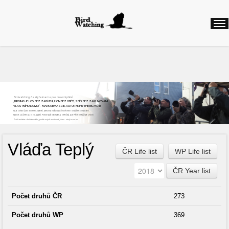
Birdwatching, česky řekneme pozorování ptáků
„BIRDING JE LOV BEZ ZABÍJENÍ, HON BEZ OBĚTÍ, SBĚR BEZ ZAPLŇOVÁNÍ
VLASTNÍHO DOMU“ - MARK OBMASCIK, AUTOR KNIHY THE BIG YEAR
NAJEZDÍME ČASTO STOVKY KILOMETRŮ, ABYCHOM VIDĚLI DALŠÍ NOVÝ DRUH. ODNÁŠÍME SI NADŠENÍ,
RADOST, ZÁŽITKY, ALE I ZKLAMÁNÍ, POKUD NAŠE CESTA BYLA ZBYTEČNÁ, ALE PŘÍŠTĚ VYRÁŽÍME ZNOVU
Začít můžete v každém věku, podle svých možností, času...stojí to za to!
Vláďa Teplý
ČR Life list
WP Life list
ČR Year list
Počet druhů ČR
273
Počet druhů WP
369