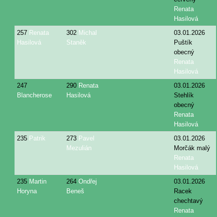
Renata
Hasilová
257
Renata
302
Michal
03.01.2026
Hasilová
Staněk
Puštík
obecný
Renata
Hasilová
247
290
Renata
03.01.2026
Blancherose
Hasilová
Stehlík
obecný
Renata
Hasilová
235
Patrik
273
Pavel
03.01.2026
Mezulián
Morčák malý
Renata
Hasilová
235
Martin
264
Ondřej
03.01.2026
Horyna
Beneš
Racek
chechtavý
Renata