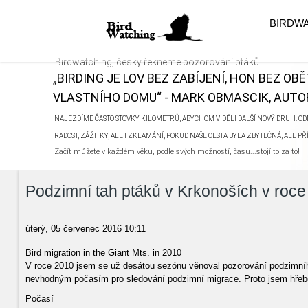
BIRDW
Birdwatching, česky řekneme pozorování ptáků
„BIRDING JE LOV BEZ ZABÍJENÍ, HON BEZ OB
VLASTNÍHO DOMU“ - MARK OBMASCIK, AUTOR
NAJEZDÍME ČASTO STOVKY KILOMETRŮ, ABYCHOM VIDĚLI DALŠÍ NOVÝ DRUH. ODN
RADOST, ZÁŽITKY, ALE I ZKLAMÁNÍ, POKUD NAŠE CESTA BYLA ZBYTEČNÁ, ALE P
Začít můžete v každém věku, podle svých možností, času...stojí to za to!
Podzimní tah ptáků v Krkonoších v roc
úterý, 05 červenec 2016 10:11
Bird migration in the Giant Mts. in 2010
V roce 2010 jsem se už desátou sezónu věnoval pozorování podzimníh
nevhodným počasím pro sledování podzimní migrace. Proto jsem hřeben
Počasí