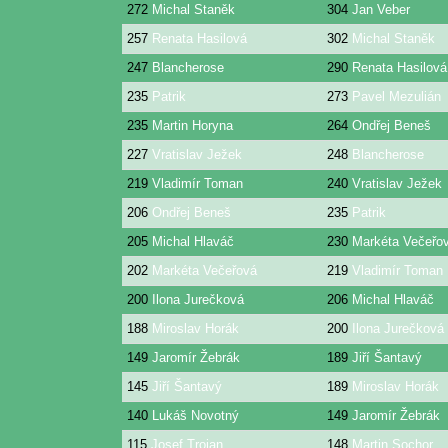
272
Michal Staněk
304
Jan Veber
257
Renata Hasilová
302
Michal Staněk
247
Blancherose
290
Renata Hasilová
235
Patrik
273
Pavel Mezulián
235
Martin Horyna
264
Ondřej Beneš
227
Vratislav Ježek
248
Blancherose
219
Vladimír Toman
240
Vratislav Ježek
206
Ondřej Beneš
235
Patrik
205
Michal Hlaváč
230
Markéta Večeřo
202
Markéta Večeřová
219
Vladimír Toman
200
Ilona Jurečková
206
Michal Hlaváč
188
Miroslav Horák
200
Ilona Jurečková
149
Jaromír Žebrák
189
Jiří Šantavý
145
Jiří Šantavý
189
Miroslav Horák
140
Lukáš Novotný
149
Jaromír Žebrák
115
Josef Trojan
148
Martin Sochor