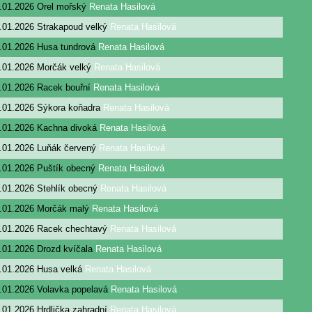
.01.2026
Orel mořský
Renata Hasilová
.01.2026
Strakapoud velký
Renata Hasilová
.01.2026
Husa tundrová
Renata Hasilová
.01.2026
Morčák velký
Renata Hasilová
.01.2026
Racek bouřní
Renata Hasilová
.01.2026
Sýkora koňadra
Renata Hasilová
.01.2026
Kachna divoká
Renata Hasilová
.01.2026
Luňák červený
Renata Hasilová
.01.2026
Puštík obecný
Renata Hasilová
.01.2026
Stehlík obecný
Renata Hasilová
.01.2026
Morčák malý
Renata Hasilová
.01.2026
Racek chechtavý
Renata Hasilová
.01.2026
Drozd kvíčala
Renata Hasilová
.01.2026
Husa velká
Renata Hasilová
.01.2026
Volavka popelavá
Renata Hasilová
.01.2026
Hrdlička zahradní
Renata Hasilová