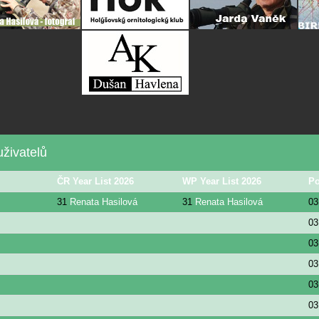
živatelů
ČR Year List 2026
WP Year List 2026
Po
31
Renata Hasilová
31
Renata Hasilová
03
03
03
03
03
03