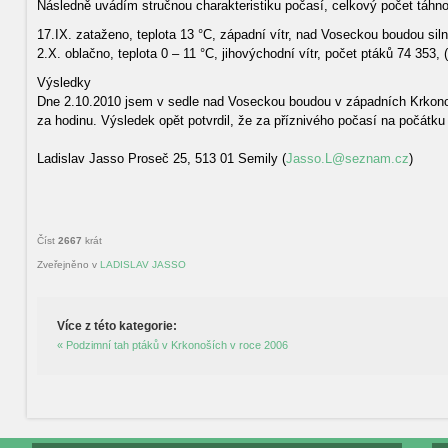
Následně uvádím stručnou charakteristiku počasí, celkový počet táhno
17.IX. zataženo, teplota 13 °C, západní vítr, nad Voseckou boudou silný
2.X. oblačno, teplota 0 – 11 °C, jihovýchodní vítr, počet ptáků 74 353, 
Výsledky
Dne 2.10.2010 jsem v sedle nad Voseckou boudou v západních Krkonoš
za hodinu. Výsledek opět potvrdil, že za příznivého počasí na počátku
Ladislav Jasso Proseč 25, 513 01 Semily (
Jasso.L@seznam.cz
)
Číst
2667
krát
Zveřejněno v
LADISLAV JASSO
Více z této kategorie:
« Podzimní tah ptáků v Krkonoších v roce 2006