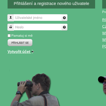
Přihlášení a registrace nového uživatele
Pr
Uživatelské jméno
R
C
Heslo
W
Pamatuj si mě
WP
PŘIHLÁSIT SE
P
Vytvořit účet