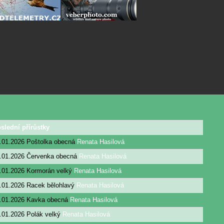
slední přírůstky
.01.2026
Poštolka obecná
Renata Hasilová
.01.2026
Červenka obecná
Renata Hasilová
.01.2026
Kormorán velký
Renata Hasilová
.01.2026
Racek bělohlavý
Renata Hasilová
.01.2026
Kavka obecná
Renata Hasilová
.01.2026
Polák velký
Renata Hasilová