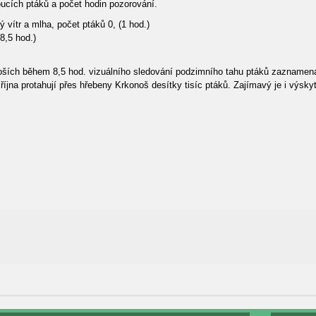
ucích ptáků a počet hodin pozorování.
 vítr a mlha, počet ptáků 0, (1 hod.)
(8,5 hod.)
ích během 8,5 hod. vizuálního sledování podzimního tahu ptáků zaznamenal
 října protahují přes hřebeny Krkonoš desítky tisíc ptáků. Zajímavý je i výs