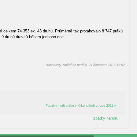
 celkem 74 353 ex. 43 druhů. Průměrně tak protahovalo 8 747 ptáků
kyt 9 druhů dravců během jednoho dne.
Naposledy změněno neděle, 24 červenec 2016 16:52
Podzimní tah ptáků v Krkonoších v roce 2011 »
zpátky nahoru