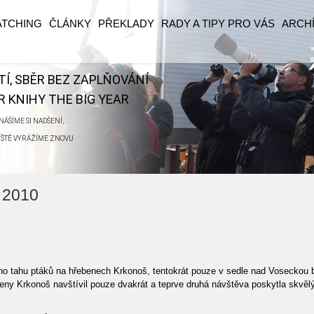
ATCHING
ČLÁNKY
PŘEKLADY
RADY A TIPY PRO VÁS
ARCH
ĚTÍ, SBĚR BEZ ZAPLŇOVÁNÍ
 KNIHY THE BIG YEAR
ÁŠÍME SI NADŠENÍ,
ŘÍŠTĚ VYRÁŽÍME ZNOVU
e 2010
o tahu ptáků na hřebenech Krkonoš, tentokrát pouze v sedle nad Voseckou 
y Krkonoš navštívil pouze dvakrát a teprve druhá návštěva poskytla skvělý 