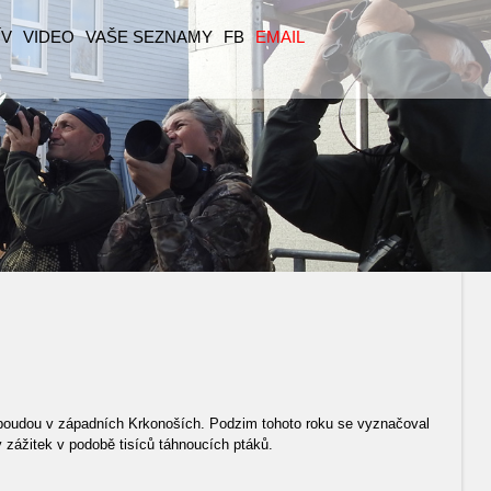
ÍV
VIDEO
VAŠE SEZNAMY
FB
EMAIL
boudou v západních Krkonoších. Podzim tohoto roku se vyznačoval
zážitek v podobě tisíců táhnoucích ptáků.