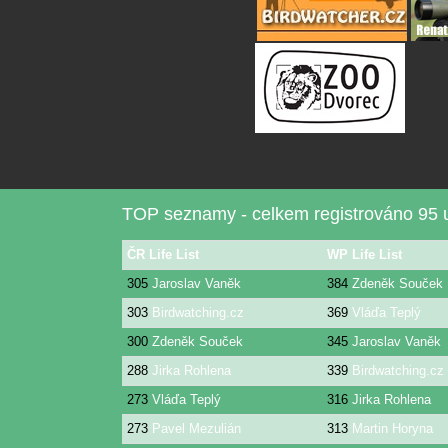
TOP seznamy - celkem registrováno 95 u
ČR Life List
WP Life List
305
Jaroslav Vaněk
384
Zdeněk Souček
303
Birdwatching.cz
369
Vláďa Teplý
300
Zdeněk Souček
345
Jaroslav Vaněk
288
Jirka Rohlena
339
Birdwatching.cz
273
Vláďa Teplý
316
Jirka Rohlena
273
Pavel Mezulián
313
Martin Horyna